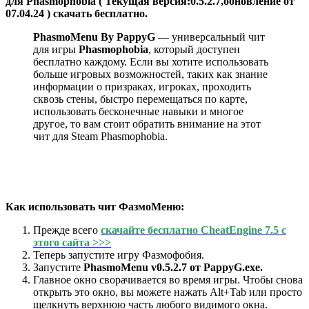
для Phasmophobia ( Текущая версия:0.5.2.7,обновление от
07.04.24 ) скачать бесплатно.
PhasmoMenu By PappyG
— универсальный чит
для игры
Phasmophobia
, который доступен
бесплатно каждому. Если вы хотите использовать
больше игровых возможностей, таких как знание
информации о призраках, игроках, проходить
сквозь стены, быстро перемещаться по карте,
использовать бесконечные навыки и многое
другое, то вам стоит обратить внимание на этот
чит для Steam Phasmophobia.
Как использовать чит ФазмоМеню:
Прежде всего
скачайте бесплатно CheatEngine 7.5 с
этого сайта >>>
Теперь запустите игру Фазмофобия.
Запустите
PhasmoMenu v0.5.2.7 от PappyG.exe.
Главное окно сворачивается во время игры. Чтобы снова
открыть это окно, вы можете нажать Alt+Tab или просто
щелкнуть верхнюю часть любого видимого окна.