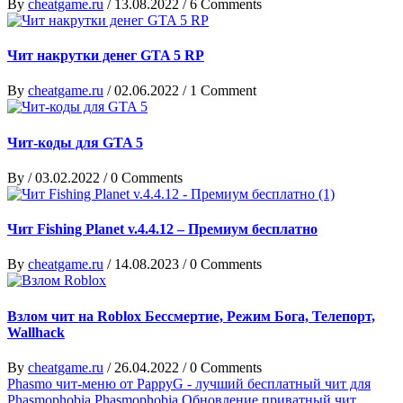
By
cheatgame.ru
/
13.08.2022
/
6 Comments
Чит накрутки денег GTA 5 RP
By
cheatgame.ru
/
02.06.2022
/
1 Comment
Чит-коды для GTA 5
By
/
03.02.2022
/
0 Comments
Чит Fishing Planet v.4.4.12 – Премиум бесплатно
By
cheatgame.ru
/
14.08.2023
/
0 Comments
Взлом чит на Roblox Бессмертие, Режим Бога, Телепорт,
Wallhack
By
cheatgame.ru
/
26.04.2022
/
0 Comments
Phasmo чит-меню от PappyG - лучший бесплатный чит для
Phasmophobia
Phasmophobia
Обновление
приватный чит