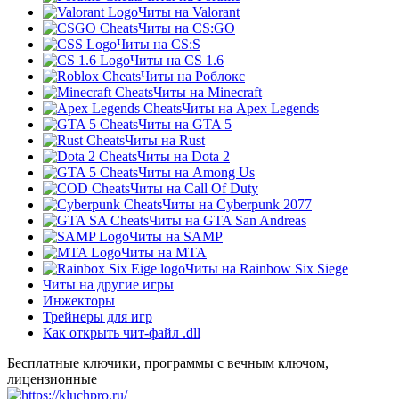
Читы на Valorant
Читы на CS:GO
Читы на CS:S
Читы на CS 1.6
Читы на Роблокс
Читы на Minecraft
Читы на Apex Legends
Читы на GTA 5
Читы на Rust
Читы на Dota 2
Читы на Among Us
Читы на Call Of Duty
Читы на Cyberpunk 2077
Читы на GTA San Andreas
Читы на SAMP
Читы на МТА
Читы на Rainbow Six Siege
Читы на другие игры
Инжекторы
Трейнеры для игр
Как открыть чит-файл .dll
Бесплатные ключики, программы с вечным ключом,
лицензионные