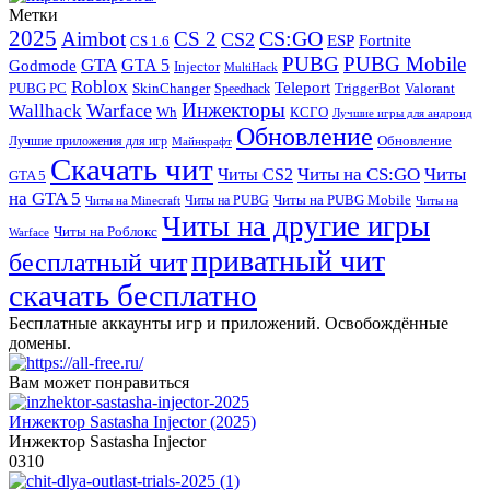
Метки
2025
CS:GO
Aimbot
CS 2
CS2
Fortnite
ESP
CS 1.6
PUBG
PUBG Mobile
GTA
GTA 5
Godmode
Injector
MultiHack
Roblox
Teleport
PUBG PC
SkinChanger
TriggerBot
Valorant
Speedhack
Инжекторы
Warface
Wallhack
Wh
КСГО
Лучшие игры для андроид
Обновление
Обновление
Лучшие приложения для игр
Майнкрафт
Скачать чит
Читы на CS:GO
Читы
Читы CS2
GTA 5
на GTA 5
Читы на PUBG Mobile
Читы на PUBG
Читы на Minecraft
Читы на
Читы на другие игры
Читы на Роблокс
Warface
приватный чит
бесплатный чит
скачать бесплатно
Бесплатные аккаунты игр и приложений. Освобождённые
домены.
Вам может понравиться
Инжектор Sastasha Injector (2025)
Инжектор Sastasha Injector
0
310