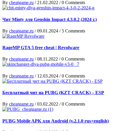
By
cheatgame.ru
/
21.02.2022
/
0 Comments
Чит Minty для Genshin Impact 4.3.0.2 (2024 г.)
By
cheatgame.ru
/
09.01.2024
/
5 Comments
RageMP GTA 5 free cheat | Revolware
By
cheatgame.ru
/
08.11.2022
/
0 Comments
By
cheatgame.ru
/
12.03.2024
/
0 Comments
Бесплатный чит на PUBG (KZT CRACK) – ESP
By
cheatgame.ru
/
03.02.2022
/
0 Comments
PUBG Mobile APK для Android (v.2.1.0 rus+english)