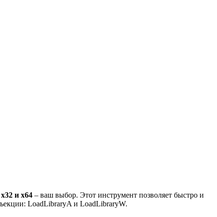
 х32 и х64
– ваш выбор. Этот инструмент позволяет быстро и
екции: LoadLibraryA и LoadLibraryW.