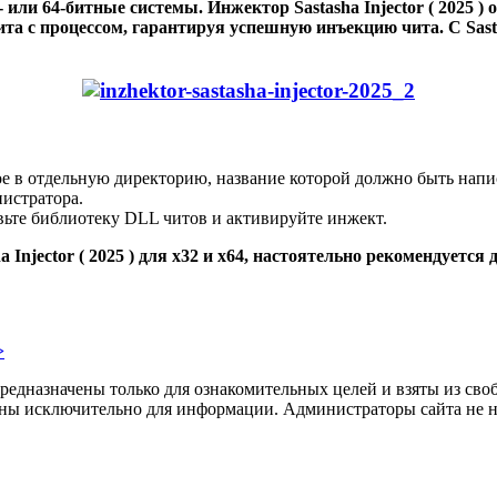
- или 64-битные системы. Инжектор Sastasha Injector ( 2025 )
та с процессом, гарантируя успешную инъекцию чита. С Sast
ое в отдельную директорию, название которой должно быть нап
истратора.
вьте библиотеку DLL читов и активируйте инжект.
Injector ( 2025 ) для х32 и х64, настоятельно рекомендуетс
>
дназначены только для ознакомительных целей и взяты из своб
лены исключительно для информации. Администраторы сайта не не