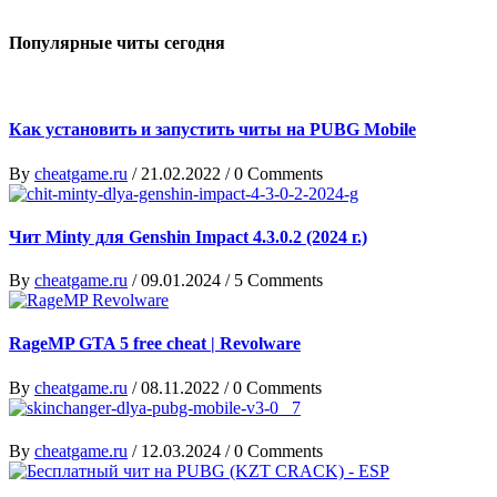
Популярные читы сегодня
Как установить и запустить читы на PUBG Mobile
By
cheatgame.ru
/
21.02.2022
/
0 Comments
Чит Minty для Genshin Impact 4.3.0.2 (2024 г.)
By
cheatgame.ru
/
09.01.2024
/
5 Comments
RageMP GTA 5 free cheat | Revolware
By
cheatgame.ru
/
08.11.2022
/
0 Comments
By
cheatgame.ru
/
12.03.2024
/
0 Comments