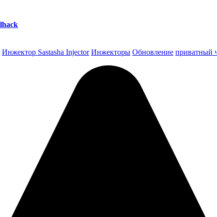
lhack
Инжектор Sastasha Injector
Инжекторы
Обновление
приватный 