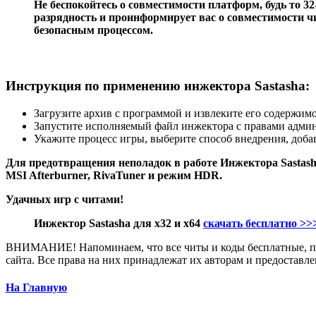
Не беспокойтесь о совместимости платформ, будь то 32
разрядность и проинформирует вас о совместимости чи
безопасным процессом.
Инструкция по применению инжектора Sastasha:
Загрузите архив с программой и извлеките его содержим
Запустите исполняемый файл инжектора с правами админ
Укажите процесс игры, выберите способ внедрения, доба
Для предотвращения неполадок в работе Инжектора Sastasha 
MSI Afterburner, RivaTuner и режим HDR.
Удачных игр с читами!
Инжектор Sastasha для х32 и х64
скачать бесплатно >>
ВНИМАНИЕ! Напоминаем, что все читы и коды бесплатные, пре
сайта. Все права на них принадлежат их авторам и предостав
На Главную