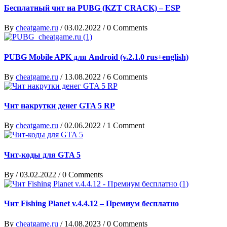
Бесплатный чит на PUBG (KZT CRACK) – ESP
By
cheatgame.ru
/
03.02.2022
/
0 Comments
PUBG Mobile APK для Android (v.2.1.0 rus+english)
By
cheatgame.ru
/
13.08.2022
/
6 Comments
Чит накрутки денег GTA 5 RP
By
cheatgame.ru
/
02.06.2022
/
1 Comment
Чит-коды для GTA 5
By
/
03.02.2022
/
0 Comments
Чит Fishing Planet v.4.4.12 – Премиум бесплатно
By
cheatgame.ru
/
14.08.2023
/
0 Comments