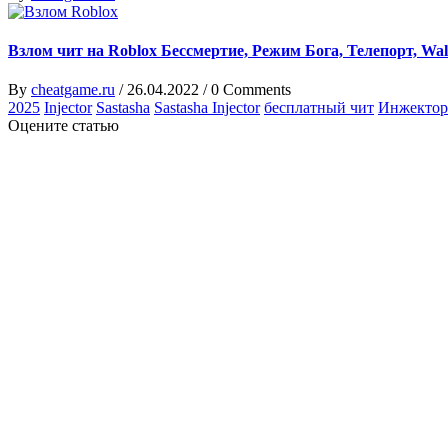
Взлом чит на Roblox Бессмертие, Режим Бога, Телепорт, Wal
By
cheatgame.ru
/
26.04.2022
/
0 Comments
2025
Injector
Sastasha
Sastasha Injector
бесплатный чит
Инжектор
Оцените статью