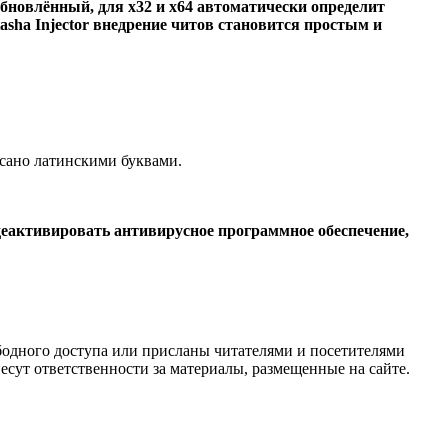
 обновлённый, для х32 и х64 автоматически определит
asha Injector внедрение читов становится простым и
исано латинскими буквами.
я деактивировать антивирусное программное обеспечение,
одного доступа или присланы читателями и посетителями
сут ответственности за материалы, размещенные на сайте.