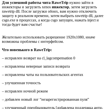
Для успешной работы чита
RaweTrip
нужно зайти в
инжекторы и загрузить xenos
инжектор
, затем загрузить
rawetrip dll. После загрузки обоих, вам нужно отключить
защиту в реальном времени, затем выбрать rawetrip dll, далее
csgo.exe в процессах, а когда csgo запущен, нажать inject и
тогда будет вам счастье!
Желательно использовать разрешение 1920х1080, иначе
возможны проблемы с интерфейсом.
Что новенького в RaweTrip:
– исправлен возврат на cl_lagcompensation 0
– исправлены неверные записи возврата
– исправлены чаты на пользовательских агентах
– улучшенная точность
– исправлен ночной режим
– добавлен новый лог “незарегистрированная пуля”
– улучшенный преобразователь [добавлена ​​поддержка анти-