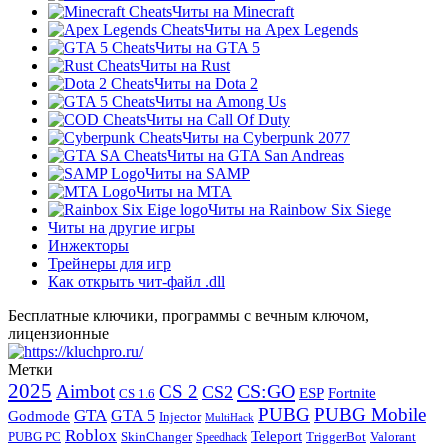
Читы на Minecraft
Читы на Apex Legends
Читы на GTA 5
Читы на Rust
Читы на Dota 2
Читы на Among Us
Читы на Call Of Duty
Читы на Cyberpunk 2077
Читы на GTA San Andreas
Читы на SAMP
Читы на МТА
Читы на Rainbow Six Siege
Читы на другие игры
Инжекторы
Трейнеры для игр
Как открыть чит-файл .dll
Бесплатные ключики, программы с вечным ключом,
лицензионные
Метки
2025
CS:GO
Aimbot
CS 2
CS2
Fortnite
ESP
CS 1.6
PUBG
PUBG Mobile
GTA
GTA 5
Godmode
Injector
MultiHack
Roblox
Teleport
PUBG PC
SkinChanger
TriggerBot
Valorant
Speedhack