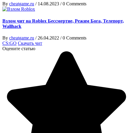
By
cheatgame.ru
/
14.08.2023
/
0 Comments
Взлом чит на Roblox Бессмертие, Режим Бога, Телепорт,
Wallhack
By
cheatgame.ru
/
26.04.2022
/
0 Comments
CS:GO
Скачать чит
Оцените статью