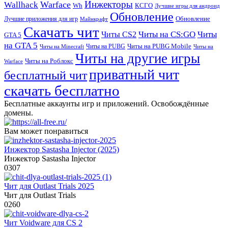
Инжекторы
Warface
Wallhack
Wh
КСГО
Лучшие игры для андроид
Обновление
Обновление
Лучшие приложения для игр
Майнкрафт
Скачать чит
Читы на CS:GO
Читы
Читы CS2
GTA 5
на GTA 5
Читы на PUBG Mobile
Читы на PUBG
Читы на Minecraft
Читы на
Читы на другие игры
Читы на Роблокс
Warface
приватный чит
бесплатный чит
скачать бесплатно
Бесплатные аккаунты игр и приложений. Освобождённые
домены.
Вам может понравиться
Инжектор Sastasha Injector (2025)
Инжектор Sastasha Injector
0
307
Чит для Outlast Trials 2025
Чит для Outlast Trials
0
260
Чит Voidware для CS 2