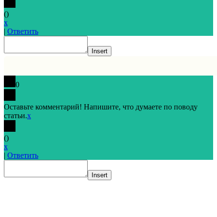
(
)
x
|
Ответить
Insert
0
Оставьте комментарий! Напишите, что думаете по поводу
статьи.
x
(
)
x
|
Ответить
Insert