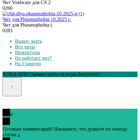
Чит Voidware для CS 2
0
260
Чит для Phasmophobia 10.2025 г.
Чит для Phasmophobia (
0
283
Важно знать
Все читы
Инжекторы
Не работает чит?
На Главную
©2014-2026 Скачать читы на игры бесплатно
0
Оставьте комментарий! Напишите, что думаете по поводу
статьи.
x