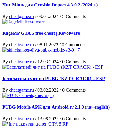
Чит Minty для Genshin Impact 4.3.0.2 (2024 г.)
By
cheatgame.ru
/
09.01.2024
/
5 Comments
RageMP GTA 5 free cheat | Revolware
By
cheatgame.ru
/
08.11.2022
/
0 Comments
By
cheatgame.ru
/
12.03.2024
/
0 Comments
Бесплатный чит на PUBG (KZT CRACK) – ESP
By
cheatgame.ru
/
03.02.2022
/
0 Comments
PUBG Mobile APK для Android (v.2.1.0 rus+english)
By
cheatgame.ru
/
13.08.2022
/
6 Comments