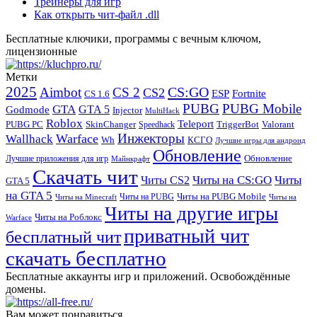
Трейнеры для игр
Как открыть чит-файл .dll
Бесплатные ключики, программы с вечным ключом,
лицензионные
Метки
2025
CS:GO
Aimbot
CS 2
CS2
Fortnite
ESP
CS 1.6
PUBG
PUBG Mobile
GTA
GTA 5
Godmode
Injector
MultiHack
Roblox
Teleport
PUBG PC
SkinChanger
TriggerBot
Valorant
Speedhack
Инжекторы
Warface
Wallhack
Wh
КСГО
Лучшие игры для андроид
Обновление
Обновление
Лучшие приложения для игр
Майнкрафт
Скачать чит
Читы на CS:GO
Читы
Читы CS2
GTA 5
на GTA 5
Читы на PUBG Mobile
Читы на PUBG
Читы на Minecraft
Читы на
Читы на другие игры
Читы на Роблокс
Warface
приватный чит
бесплатный чит
скачать бесплатно
Бесплатные аккаунты игр и приложений. Освобождённые
домены.
Вам может понравиться