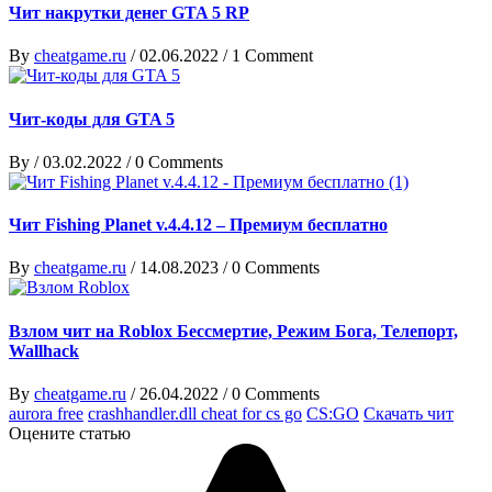
Чит накрутки денег GTA 5 RP
By
cheatgame.ru
/
02.06.2022
/
1 Comment
Чит-коды для GTA 5
By
/
03.02.2022
/
0 Comments
Чит Fishing Planet v.4.4.12 – Премиум бесплатно
By
cheatgame.ru
/
14.08.2023
/
0 Comments
Взлом чит на Roblox Бессмертие, Режим Бога, Телепорт,
Wallhack
By
cheatgame.ru
/
26.04.2022
/
0 Comments
aurora free
crashhandler.dll cheat for cs go
CS:GO
Скачать чит
Оцените статью