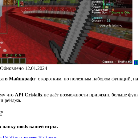
П
Обновлено
12.01.2024
кса в Майнкрафт
, с коротким, но полезным набором функций, напр
ому что
API Cristalix
не даёт возможности привязать больше функц
ии рейджа.
?
в папку mods вашей игры.
1NCd2 – Загружено 1070 раз –