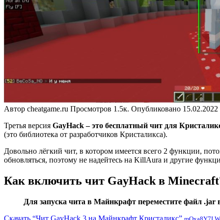
Автор
cheatgame.ru
Просмотров
1.5к.
Опубликовано
15.02.2022
Третья версия
GayHack – это бесплатный чит для Кристали
(это библиотека от разработчиков Кристаликса).
Довольно лёгкий чит, в котором имеется всего 2 функции, пот
обновляться, поэтому не надейтесь на KillAura и другие функц
Как включить чит GayHack в Minecraft
Для запуска чита в Майнкрафт переместите файл .jar 
Скачать “Чит GayHack 3 на Майнкрафт Кристаликс”
mOxa8Y7LWp