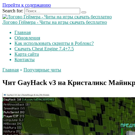
Перейти к содержанию
Search for:
Логово Геймера - Читы на игры скачать бесплатно
Главная
Обновления
Как использовать скрипты в Роблокс?
Скачать Cheat Engine 7.4+7.5
Карта сайта
Контакты
Главная
»
Популярные читы
Чит GayHack v3 на Кристаликс Майнк